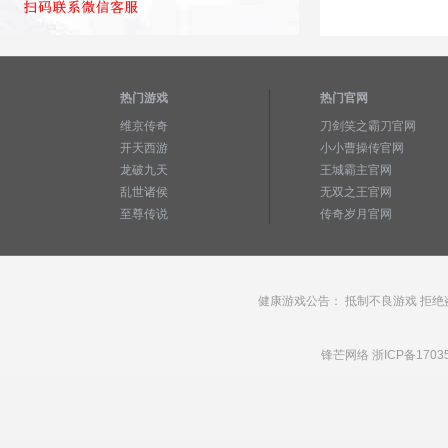
热门游戏
热门官网
维京传奇
刀剑笑之霸刀官网
开天西游
小小曹操传官网
龙破九天
王城霸主官网
乱世诸侯
无双之王官网
至尊传说
传奇岁月官网
健康游戏公告： 抵制不良游戏 拒绝
锋芒网络
浙ICP备1703