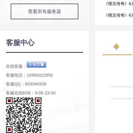
06-25
《维京传奇》6
查看所有服务器
06-25
《维京传奇》6
06-11
《维京传奇》5
05-28
《维京传奇》5
客服中心
05-28
《维京传奇》5
05-14
在线客服：
客服电话：18966022856
客服QQ：859346939
客服在线时间：9:00-23:00