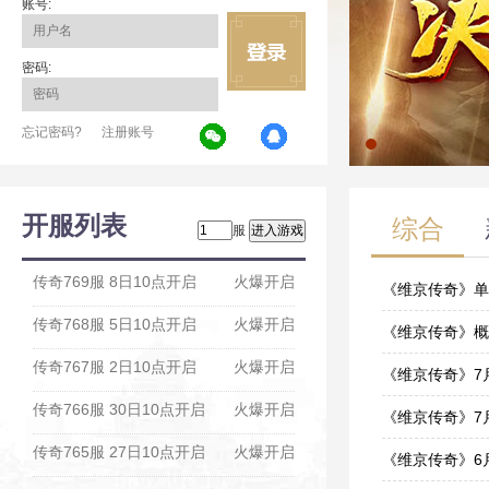
账号:
密码:
忘记密码?
注册账号
开服列表
综合
服
传奇769服 8日10点开启
火爆开启
《维京传奇》单
传奇768服 5日10点开启
火爆开启
04-17
《维京传奇》概
传奇767服 2日10点开启
火爆开启
09-07
《维京传奇》7
传奇766服 30日10点开启
火爆开启
07-30
《维京传奇》7
传奇765服 27日10点开启
火爆开启
07-23
《维京传奇》6