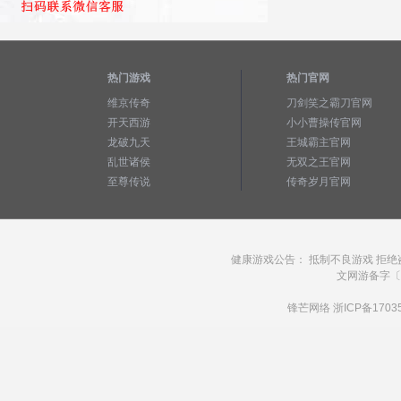
热门游戏
热门官网
维京传奇
刀剑笑之霸刀官网
开天西游
小小曹操传官网
龙破九天
王城霸主官网
乱世诸侯
无双之王官网
至尊传说
传奇岁月官网
健康游戏公告： 抵制不良游戏 拒绝
文网游备字〔20
锋芒网络
浙ICP备1703