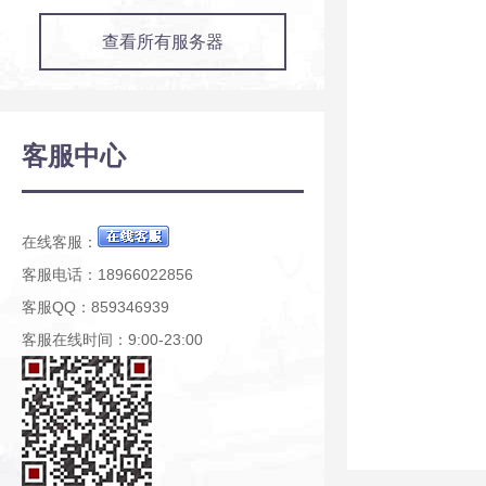
查看所有服务器
客服中心
在线客服：
客服电话：18966022856
客服QQ：859346939
客服在线时间：9:00-23:00