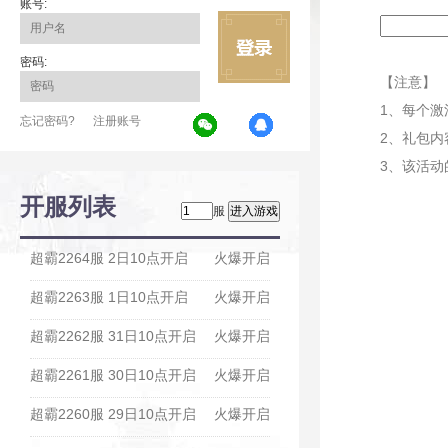
账号:
密码:
【注意】
1、每个
忘记密码?
注册账号
2、礼包内
3、该活动
开服列表
服
超霸2264服 2日10点开启
火爆开启
超霸2263服 1日10点开启
火爆开启
超霸2262服 31日10点开启
火爆开启
超霸2261服 30日10点开启
火爆开启
超霸2260服 29日10点开启
火爆开启